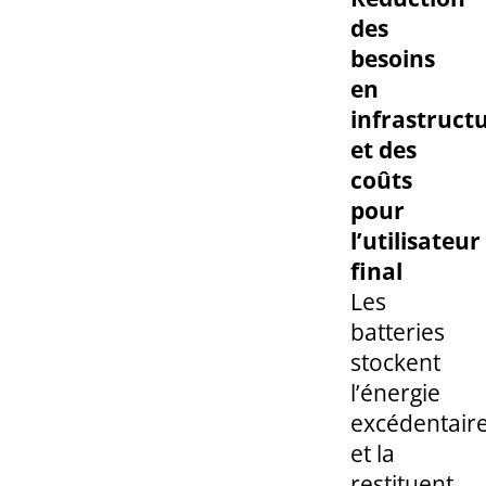
des
besoins
en
infrastruct
et des
coûts
pour
l’utilisateur
final
Les
batteries
stockent
l’énergie
excédentair
et la
restituent