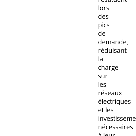
lors
des
pics
de
demande,
réduisant
la
charge
sur
les
réseaux
électriques
et les
investisseme
nécessaires
à leur